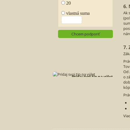
6.
Ak 
(po
sum
pos
nár
7.
Zák
Prá
Tova
Od 
Pridaj svoj tip na výlet
o z
Neváhaj ho ponúknuť aj
dob
nám ostatným.
kóp
Prá
Nový tip na výlet
Via