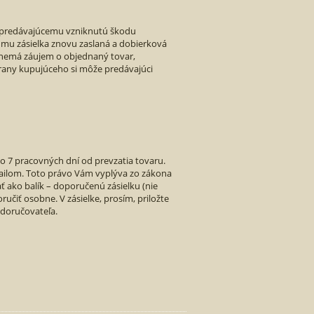
ť predávajúcemu vzniknutú škodu
e mu zásielka znovu zaslaná a dobierková
nemá záujem o objednaný tovar,
rany kupujúceho si môže predávajúci
o 7 pracovných dní od prevzatia tovaru.
ilom. Toto právo Vám vyplýva zo zákona
ať ako balík – doporučenú zásielku (nie
oručiť osobne. V zásielke, prosím, priložte
 doručovateľa.