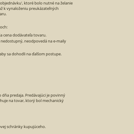
objednávku', ktoré bolo nutné na želanie
o už k vynaloženiu preukázateľných
aru.
doch:
a cena dodávateľa tovaru.
o, nedostupný, neodpovedá na e-maily
 aby sa dohodli na ďalšom postupe.
 dňa predaja. Predávajúci je povinný
huje na tovar, ktorý bol mechanický
štovej schránky kupujúceho.