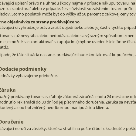
dávajúci uplatní právo na úhradu škody najmä v prípade nákupu tovaru ‚na 
azníka zaobstarať alebo v prípade, že v súvislosti so zaistením tovaru prišl
ladov. Storno poplatok môže byť do výšky až 50 percent z celkovej ceny tov
rno objednávky zo strany predávajúceho
dávajúci si vyhradzuje právo zrušiť objednávku alebo jej časť v týchto prípa
tovar sa už nevyrába alebo nedodáva, alebo sa výrazným spôsobom zmenil
nie je možné sa skontaktovať s kupujúcim (chybne uvedené telefónne čísl
atď.).
rípade, že táto situácia nastane, predávajúci bude kontaktovať kupujúceho,
 Dodacie podmienky
ednávky vybavujeme priebežne.
 Záruka
každý predávaný tovar sa vzťahuje zákonná záručná lehota 24 mesiacov odo
hodnúť o reklamácii do 30 dní od jej písomného doručenia. Záruka sa nevzťa
kodený alebo bol zničený neodbornou manipuláciou klienta.
 Doručenie
dávajúci neručí za zásielky, ktoré sa stratili na pošte či boli ukradnuté z po