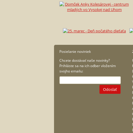
Posielanie noviniek
Chcete dostávať naše novinky?
Prihláste sa na ich odber vložením
svojho emailu:
Odoslať