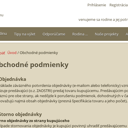
Prihlásenie
Registrácia
venujeme sa rodine a jej po
Tipy na výlet
Odporúčame
Rodina ...
Naše projekty
A
Úvod
/ Obchodné podmienky
bchodné podmienky
 Objednávka
základe záväzného potvrdenia objednávky (e-mailom alebo telefonicky) vzni
lizuje predávajúci (o.z. ZAOSTRI) predaj tovaru kupujúcemu. Predávajúcim 
äznú pre obe strany, ak nedôjde k porušeniu podmienok, dohodnutých v č
považujú najmä obsah objednávky (presná špecifikácia tovaru a jeho počet),
 Storno objednávky
rno objednávky zo strany kupujúceho
rípade stornovania objednávky je kupujúci povinný uhradiť predávajúcem