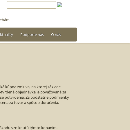
trebám
ktuality
Podporte nás
O nás
ká kúpna zmluva, na ktorej základe
potvrdená objednávka je považovaná za
ase potvrdenia. Za podstatné podmienky
 cena za tovar a spôsob doručenia.
u škodu vzniknutú týmto konaním.