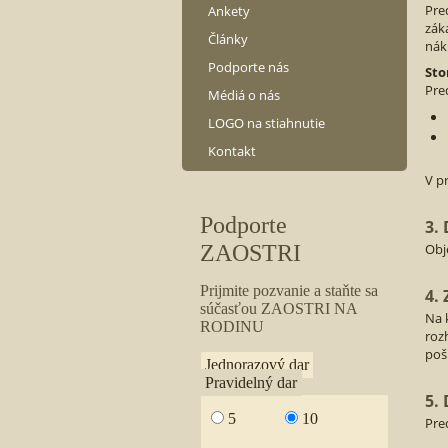
Pre
Ankety
zák
Články
nák
Podporte nás
Sto
Pre
Médiá o nás
LOGO na stiahnutie
Kontakt
V p
3.
Obj
4.
Na 
roz
poš
5.
Pre