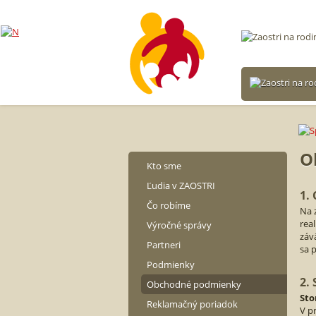
O
Kto sme
Ľudia v ZAOSTRI
1.
Čo robíme
Na 
rea
Výročné správy
záv
Partneri
sa 
Podmienky
2.
Obchodné podmienky
Sto
Reklamačný poriadok
V p