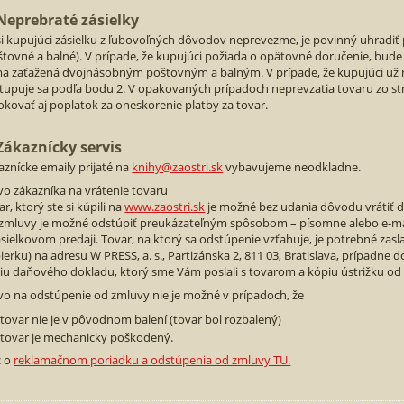
 Neprebraté zásielky
si kupujúci zásielku z ľubovoľných dôvodov neprevezme, je povinný uhradi
štovné a balné). V prípade, že kupujúci požiada o opätovné doručenie, bud
a zaťažená dvojnásobným poštovným a balným. V prípade, že kupujúci už 
tupuje sa podľa bodu 2. V opakovaných prípadoch neprevzatia tovaru zo st
okovať aj poplatok za oneskorenie platby za tovar.
 Zákaznícky servis
aznícke emaily prijaté na
knihy@zaostri.sk
vybavujeme neodkladne.
vo zákazníka na vrátenie tovaru
r, ktorý ste si kúpili na
www.zaostri.sk
je možné bez udania dôvodu vrátiť d
zmluvy je možné odstúpiť preukázateľným spôsobom – písomne alebo e-ma
ásielkovom predaji. Tovar, na ktorý sa odstúpenie vzťahuje, je potrebné zasl
ierku) na adresu W PRESS, a. s., Partizánska 2, 811 03, Bratislava, prípadne d
iu daňového dokladu, ktorý sme Vám poslali s tovarom a kópiu ústrižku od
vo na odstúpenie od zmluvy nie je možné v prípadoch, že
tovar nie je v pôvodnom balení (tovar bol rozbalený)
tovar je mechanicky poškodený.
c o
reklamačnom poriadku a odstúpenia od zmluvy TU.