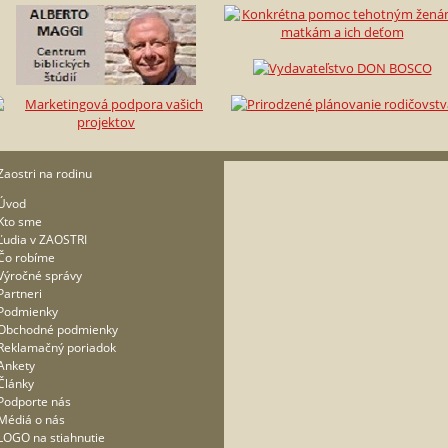
Zaostri na rodinu
Úvod
Kto sme
Ľudia v ZAOSTRI
Čo robíme
Výročné správy
Partneri
Podmienky
Obchodné podmienky
Reklamačný poriadok
Ankety
Články
Podporte nás
Médiá o nás
LOGO na stiahnutie