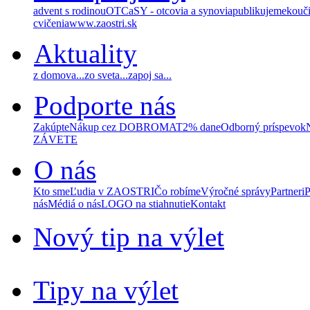
advent s rodinou
OTCaSY - otcovia a synovia
publikujeme
kouč
cvičenia
www.zaostri.sk
Aktuality
z domova...
zo sveta...
zapoj sa...
Podporte nás
Zakúpte
Nákup cez DOBROMAT
2% dane
Odborný príspevok
ZÁVETE
O nás
Kto sme
Ľudia v ZAOSTRI
Čo robíme
Výročné správy
Partneri
P
nás
Médiá o nás
LOGO na stiahnutie
Kontakt
Nový tip na výlet
Tipy na výlet