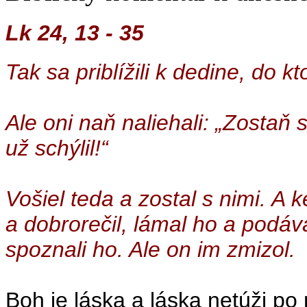
Lk 24, 13 - 35
Tak sa priblížili k dedine, do kto
Ale oni naň naliehali: „Zostaň
už schýlil!“
Vošiel teda a zostal s nimi. A k
a dobrorečil, lámal ho a podáva
spoznali ho. Ale on im zmizol.
Boh je láska a láska netúži po 