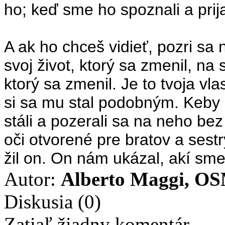
ho; keď sme ho spoznali a prijal
A ak ho chceš vidieť, pozri sa 
svoj život, ktorý sa zmenil, na
ktorý sa zmenil. Je to tvoja vla
si sa mu stal podobným. Keby 
stáli a pozerali sa na neho bez
oči otvorené pre bratov a sest
žil on. On nám ukázal, akí sm
Autor:
Alberto Maggi, O
Diskusia
(0)
Zatiaľ žiadny komentár