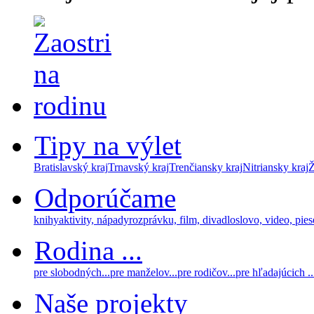
Tipy na výlet
Bratislavský kraj
Trnavský kraj
Trenčiansky kraj
Nitriansky kraj
Ž
Odporúčame
knihy
aktivity, nápady
rozprávku, film, divadlo
slovo, video, pie
Rodina ...
pre slobodných...
pre manželov...
pre rodičov...
pre hľadajúcich ..
Naše projekty