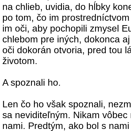
na chlieb, uvidia, do hĺbky ko
po tom, čo im prostredníctvom 
im oči, aby pochopili zmysel Euc
chlebom pre iných, dokonca aj p
oči dokorán otvoria, pred tou l
životom.
A spoznali ho.
Len čo ho však spoznali, nezmi
sa neviditeľným. Nikam vôbec ne
nami. Predtým, ako bol s nami